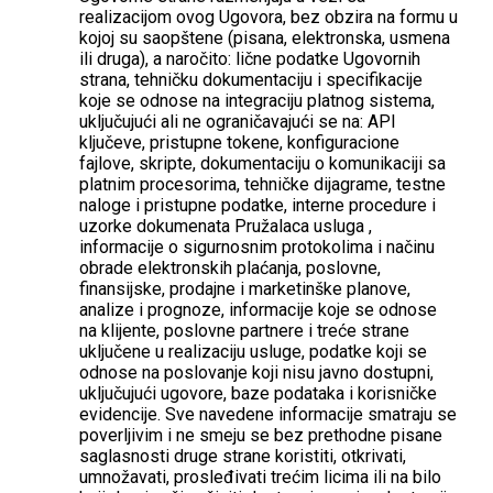
realizacijom ovog Ugovora, bez obzira na formu u
kojoj su saopštene (pisana, elektronska, usmena
ili druga), a naročito: lične podatke Ugovornih
strana, tehničku dokumentaciju i specifikacije
koje se odnose na integraciju platnog sistema,
uključujući ali ne ograničavajući se na: API
ključeve, pristupne tokene, konfiguracione
fajlove, skripte, dokumentaciju o komunikaciji sa
platnim procesorima, tehničke dijagrame, testne
naloge i pristupne podatke, interne procedure i
uzorke dokumenata Pružalaca usluga ,
informacije o sigurnosnim protokolima i načinu
obrade elektronskih plaćanja, poslovne,
finansijske, prodajne i marketinške planove,
analize i prognoze, informacije koje se odnose
na klijente, poslovne partnere i treće strane
uključene u realizaciju usluge, podatke koji se
odnose na poslovanje koji nisu javno dostupni,
uključujući ugovore, baze podataka i korisničke
evidencije. Sve navedene informacije smatraju se
poverljivim i ne smeju se bez prethodne pisane
saglasnosti druge strane koristiti, otkrivati,
umnožavati, prosleđivati trećim licima ili na bilo