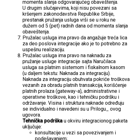
momenta slanja odgovarajućeg obaveštenja.
U drugim slučajevima, koji nisu povezani sa
kršenjem zakonodavstva Republike Srbije,
prestanak pružanja usluga vrši se u roku ne
dužem od 5 (pet) radnih dana od momenta slanja
obaveštenja.
Pružalac usluga ima pravo da angažuje treća lica
za deo poslova integracije ako je to potrebno za
uspešnu realizaciju.
Pružalac usluga ima pravo na naknadu za
pružanje usluge integracije sajta Naručilaca
usluga sa platnim sistemom i fiskalnom kasom
(u daljem tekstu: Naknada za integraciju).
Naknada za integraciju obuhvata pokriće troškova
vezanih za obradu platnih transakcija, korišćenje
platnih prolaza (gateway-a), administrativne i
operativne troškove, kao i tehničku podršku i
održavanje. Visina i struktura naknade određuju
se individualno i navedeni su u Prilogu_ ovog
ugovora.
Tehnička podrška
u okviru integracionog paketa
uključuje:
konsultacije u vezi sa povezivanjem i
podešavanjem;