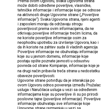
Prema ovom Ugovoru, svaka Ugovorna strana
može dobiti određene poverljive, vlasničke,
tehničke informacije i informacije koje se odnose
na aktivnosti druge Ugovorne strane („Poverljive
informacije“). Svaka Ugovorna strana, njeni agenti
i zaposleni moraju da održavaju strogu
poverljivost prema ovim informacijama, da ne
otkrivaju poverljive informacije trećim licima, da
ne koriste poverljive informacije osim za
neophodnu upotrebu za izvršenje Ugovora, kao i
da ih koriste na zahtev suda ili vladinih agencija.
Poverljive informacije ne obuhvataju informacije
koje su u javnom domenu, informacije koje
postaju opšte poznate javnosti u odsustvu
povreda od strane Kompanije, informacije koje je
na drugi način pribavila treć́a strana u nedostatku
obaveze poverljivosti.
Ugovorne strane potvrđuju da je interakcija po
ovom Ugovoru odnos poverenja između Pružalac
usluga i Naručilaca usluga u vezi sa određenim
informacijama koje su poverljive ili su po prirodi
poslovne tajne (poverljive informacije). Poverljive
informacije obuhvataju sve informacije koje
Ugovorne strane razmenjuju u vezi sa