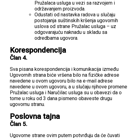
Pružalaca usluga u vezi sa razvojem i
održavanjem proizvoda.
Odustati od nastavka radova u slučaju
postojanja suštinskih kršenja ugovornih
uslova od strane Pružalac usluga – uz
odgovarajuću naknadu u skladu sa
odredbama ugovora.
Korespondencija
Član 4.
Sva pisana korespondencija i komunikacija između
Ugovornih strana biće vršena bilo na fizičke adrese
navedene u ovom ugovoru bilo na e-mail adrese
navedene u ovom ugovoru, a u slučaju njihove promene
Pružalac usluga i Naručilac usluga su u obavezi da o
tome u roku od 3 dana pismeno obaveste drugu
ugovornu stranu.
Poslovna tajna
Član 5.
Ugovorne strane ovim putem potvrđuju da će čuvati