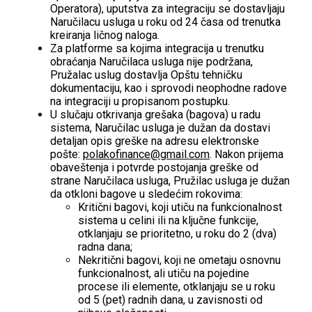
Operatora), uputstva za integraciju se dostavljaju
Naručilacu usluga u roku od 24 časa od trenutka
kreiranja ličnog naloga.
Za platforme sa kojima integracija u trenutku
obraćanja Naručilaca usluga nije podržana,
Pružalac uslug dostavlja Opštu tehničku
dokumentaciju, kao i sprovodi neophodne radove
na integraciji u propisanom postupku.
U slučaju otkrivanja grešaka (bagova) u radu
sistema, Naručilac usluga je dužan da dostavi
detaljan opis greške na adresu elektronske
pošte:
polakofinance@gmail.com
. Nakon prijema
obaveštenja i potvrde postojanja greške od
strane Naručilaca usluga, Pružilac usluga je dužan
da otkloni bagove u sledećim rokovima:
Kritični bagovi, koji utiču na funkcionalnost
sistema u celini ili na ključne funkcije,
otklanjaju se prioritetno, u roku do 2 (dva)
radna dana;
Nekritični bagovi, koji ne ometaju osnovnu
funkcionalnost, ali utiču na pojedine
procese ili elemente, otklanjaju se u roku
od 5 (pet) radnih dana, u zavisnosti od