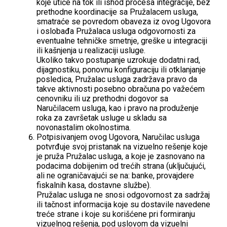
koje utiče na tok ili ishod procesa integracije, bez
prethodne koordinacije sa Pružalacem usluga,
smatraće se povredom obaveza iz ovog Ugovora
i oslobađa Pružalaca usluga odgovornosti za
eventualne tehničke smetnje, greške u integraciji
ili kašnjenja u realizaciji usluge.
Ukoliko takvo postupanje uzrokuje dodatni rad,
dijagnostiku, ponovnu konfiguraciju ili otklanjanje
posledica, Pružalac usluga zadržava pravo da
takve aktivnosti posebno obračuna po važećem
cenovniku ili uz prethodni dogovor sa
Naručilacem usluga, kao i pravo na produženje
roka za završetak usluge u skladu sa
novonastalim okolnostima.
Potpisivanjem ovog Ugovora, Naručilac usluga
potvrđuje svoj pristanak na vizuelno rešenje koje
je pruža Pružalac usluga, a koje je zasnovano na
podacima dobijenim od trećih strana (uključujući,
ali ne ograničavajući se na: banke, provajdere
fiskalnih kasa, dostavne službe).
Pružalac usluga ne snosi odgovornost za sadržaj
ili tačnost informacija koje su dostavile navedene
treće strane i koje su korišćene pri formiranju
vizuelnog rešenja, pod uslovom da vizuelni