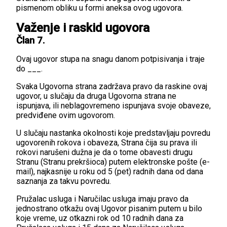
pismenom obliku u formi aneksa ovog ugovora.
Važenje i raskid ugovora
Član 7.
Ovaj ugovor stupa na snagu danom potpisivanja i traje
do ___.
Svaka Ugovorna strana zadržava pravo da raskine ovaj
ugovor, u slučaju da druga Ugovorna strana ne
ispunjava, ili neblagovremeno ispunjava svoje obaveze,
predviđene ovim ugovorom.
U slučaju nastanka okolnosti koje predstavljaju povredu
ugovorenih rokova i obaveza, Strana čija su prava ili
rokovi narušeni dužna je da o tome obavesti drugu
Stranu (Stranu prekršioca) putem elektronske pošte (e-
mail), najkasnije u roku od 5 (pet) radnih dana od dana
saznanja za takvu povredu.
Pružalac usluga i Naručilac usluga imaju pravo da
jednostrano otkažu ovaj Ugovor pisanim putem u bilo
koje vreme, uz otkazni rok od 10 radnih dana za