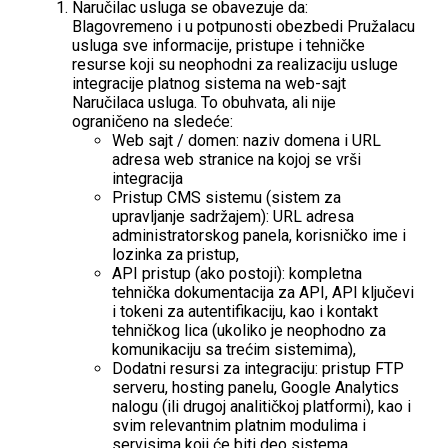
Naručilac usluga se obavezuje da:
Blagovremeno i u potpunosti obezbedi Pružalacu
usluga sve informacije, pristupe i tehničke
resurse koji su neophodni za realizaciju usluge
integracije platnog sistema na web-sajt
Naručilaca usluga. To obuhvata, ali nije
ograničeno na sledeće:
Web sajt / domen: naziv domena i URL
adresa web stranice na kojoj se vrši
integracija
Pristup CMS sistemu (sistem za
upravljanje sadržajem): URL adresa
administratorskog panela, korisničko ime i
lozinka za pristup,
API pristup (ako postoji): kompletna
tehnička dokumentacija za API, API ključevi
i tokeni za autentifikaciju, kao i kontakt
tehničkog lica (ukoliko je neophodno za
komunikaciju sa trećim sistemima),
Dodatni resursi za integraciju: pristup FTP
serveru, hosting panelu, Google Analytics
nalogu (ili drugoj analitičkoj platformi), kao i
svim relevantnim platnim modulima i
servisima koji će biti deo sistema.