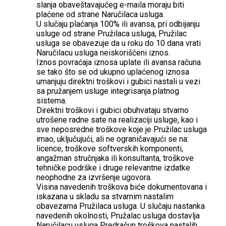
slanja obaveštavajućeg e-maila moraju biti
plaćene od strane Naručilaca usluga.
U slučaju plaćanja 100% ili avansa, pri odbijanju
usluge od strane Pružilaca usluga, Pružilac
usluga se obavezuje da u roku do 10 dana vrati
Naručilacu usluga neiskorišćeni iznos.
Iznos povraćaja iznosa uplate ili avansa računa
se tako što se od ukupno uplaćenog iznosa
umanjuju direktni troškovi i gubici nastali u vezi
sa pružanjem usluge integrisanja platnog
sistema.
Direktni troškovi i gubici obuhvataju stvarno
utrošene radne sate na realizaciji usluge, kao i
sve neposredne troškove koje je Pružilac usluga
imao, uključujući, ali ne ograničavajući se na:
licence, troškove softverskih komponenti,
angažman stručnjaka ili konsultanta, troškove
tehničke podrške i druge relevantne izdatke
neophodne za izvršenje ugovora.
Visina navedenih troškova biće dokumentovana i
iskazana u skladu sa stvarnim nastalim
obavezama Pružilaca usluga. U slučaju nastanka
navedenih okolnosti, Pružalac usluga dostavlja
Naručilacu usluga Predračun troškova nastalih