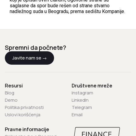
saglasne da spor bude rešen od strane stvarno
nadležnog suda u Beogradu, prema sedištu Kompanije.
Spremni da počnete?
Javite nam se →
Resursi
Društvene mreže
Blog
Instagram
Demo
LinkedIn
Politika privatnosti
Telegram
Uslovi korišćenja
Email
Pravne informacije