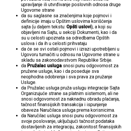
upravljanje ili utvrđivanje poslovnih odnosa druge
Ugovorne strane
da su saglasne sa značenjima koje pojmovi i
definicije imaju u Opštim uslovima korišćenja
sajta (u daljem tekstu:
Opšti uslovi
), a koji su
objavljeni na Sajtu, u sekciji Dokumenti, kao i da
su u celosti upoznata sa odredbama Opštih
uslova i da ih u celosti prihvataju
da će se svi ostali pojmovi i izrazi upotrebljeni u
Ugovoru tumačiti u odnosu na Ugovorne strane u
skladu sa zakonodavstvom Republike Srbije.
da
Pružalac usluga
snosi punu odgovornost za
pružene usluge, kao i da poseduje sva
neophodna odobrenja i sva prava za pružanje
Usluge.
da Pružalac usluga pruža uslugu integracije Sajta
Organizujuće strane sa platnim sistemom, ali ne
snosi odgovornost za naknadnu obradu plaćanja,
tačnost finansijskih transakcija i ispunjenje
obaveza Naručilaca usluga prema korisnicima.
da Naručilac usluga snosi punu odgovornost za
svoje poslovanje, uključujući tačnost podataka
dostavljenih za integraciju, zakonitost finansijskih