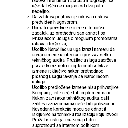
radova i trenutnom statusu integracije, sa
učestalošću ne manjom od dva puta
nedeljno;
Da zahteva poštovanje rokova i uslova
predviđenih ugovorom;
Unositi opravdane izmene u tehnički
zadatak, uz prethodnu saglasnost sa
Pružalacom usluga o mogućim promenama
rokova i troškova;
Ukoliko Naručilac usluga izrazi nameru da
izvrši izmene u integraciji pre završetka
tehničkog audita, Pružilac usluga zadržava
pravo da razmotri i implementira takve
izmene isključivo nakon prethodnog
pisanog usaglašavanja sa Naručilacem
usluga.
Ukoliko predložene izmene nisu prihvatljive
Kompaniji, iste neće biti implementirane.
Nakon završetka tehničkog audita, dalji
zahtevi za izmenama neće biti prihvaćeni.
Navedene korekcije mogu se odnositi
isključivo na tehničku realizaciju koju izvodi
Pružalac usluga i ne smeju biti u
suprotnosti sa internom politikom