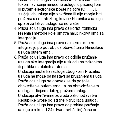
tokom izvršenja naručene usluge, u pisanoj formi
ili putem elektronske pošte na adresu: ___. U
slučaju da usluga nije završena ili nije mogla biti
pružena u celosti zbog krivice Naručilaca usluga ,
uplata za takve usluge se ne vraća.
Pružalac usluga ima pravo da koristi tehnička
rešenja i metode koje smatra najučinkovitijima za
integraciju.
Pružalac usluga ima pravo da menja proces
integracije po potrebi, uz obaveštenje Naručilacu
usluga putem email.
Pružalac usluga ima pravo da odbije pružanje
usluga ako integracija nije u skladu sa zakonima
ili politikom platnih sistema.
U slučaju nastanka razloga zbog kojih Pružalac
usluga ne može da nastavi sa pružanjem usluga,
Pružalac usluga se obavezuje da pošalje
obaveštenje putem email-a, sa obrazloženjem
razloga odbijanja daljeg pružanja usluga.
U slučaju utvrđivanja povreda zakonodavstva
Republike Srbije od strane Naručilaca usluga ,
Pružalac usluga ima pravo da prekine pružanje
usluga u roku od 24 (dvadeset četiri) časa od