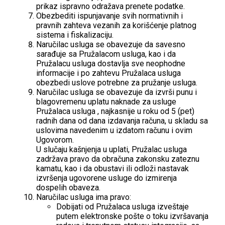
prikaz ispravno odražava prenete podatke.
Obezbediti ispunjavanje svih normativnih i
pravnih zahteva vezanih za korišćenje platnog
sistema i fiskalizaciju.
Naručilac usluga se obavezuje da savesno
sarađuje sa Pružalacom usluga, kao i da
Pružalacu usluga dostavlja sve neophodne
informacije i po zahtevu Pružalaca usluga
obezbedi uslove potrebne za pružanje usluga.
Naručilac usluga se obavezuje da izvrši punu i
blagovremenu uplatu naknade za usluge
Pružalaca usluga , najkasnije u roku od 5 (pet)
radnih dana od dana izdavanja računa, u skladu sa
uslovima navedenim u izdatom računu i ovim
Ugovorom.
U slučaju kašnjenja u uplati, Pružalac usluga
zadržava pravo da obračuna zakonsku zateznu
kamatu, kao i da obustavi ili odloži nastavak
izvršenja ugovorene usluge do izmirenja
dospelih obaveza.
Naručilac usluga ima pravo:
Dobijati od Pružalaca usluga izveštaje
putem elektronske pošte o toku izvršavanja