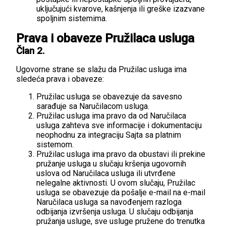
uključujući kvarove, kašnjenja ili greške izazvane
spoljnim sistemima.
Prava i obaveze Pružilaca usluga
Član 2.
Ugovorne strane se slažu da Pružilac usluga ima
sledeća prava i obaveze:
Pružilac usluga se obavezuje da savesno
sarađuje sa Naručilacom usluga.
Pružilac usluga ima pravo da od Naručilaca
usluga zahteva sve informacije i dokumentaciju
neophodnu za integraciju Sajta sa platnim
sistemom.
Pružilac usluga ima pravo da obustavi ili prekine
pružanje usluga u slučaju kršenja ugovornih
uslova od Naručilaca usluga ili utvrđene
nelegalne aktivnosti. U ovom slučaju, Pružilac
usluga se obavezuje da pošalje e-mail na e-mail
Naručilaca usluga sa navođenjem razloga
odbijanja izvršenja usluga. U slučaju odbijanja
pružanja usluge, sve usluge pružene do trenutka