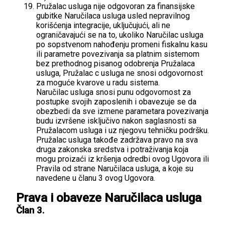
Pružalac usluga nije odgovoran za finansijske
gubitke Naručilaca usluga usled nepravilnog
korišćenja integracije, uključujući, ali ne
ograničavajući se na to, ukoliko Naručilac usluga
po sopstvenom nahođenju promeni fiskalnu kasu
ili parametre povezivanja sa platnim sistemom
bez prethodnog pisanog odobrenja Pružalaca
usluga, Pružalac c usluga ne snosi odgovornost
za moguće kvarove u radu sistema.
Naručilac usluga snosi punu odgovornost za
postupke svojih zaposlenih i obavezuje se da
obezbedi da sve izmene parametara povezivanja
budu izvršene isključivo nakon saglasnosti sa
Pružalacom usluga i uz njegovu tehničku podršku.
Pružalac usluga takođe zadržava pravo na sva
druga zakonska sredstva i potraživanja koja
mogu proizaći iz kršenja odredbi ovog Ugovora ili
Pravila od strane Naručilaca usluga, a koje su
navedene u članu 3 ovog Ugovora.
Prava i obaveze Naručilaca usluga
Član 3.