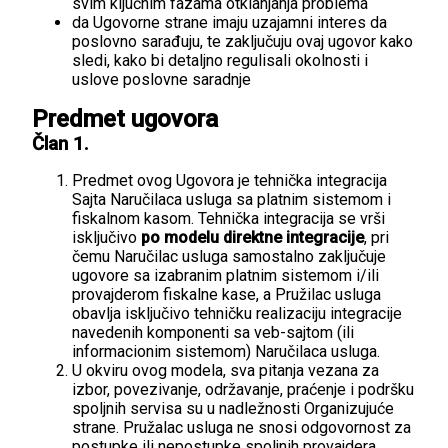
svim ključnim fazama otklanjanja problema
da Ugovorne strane imaju uzajamni interes da
poslovno sarađuju, te zaključuju ovaj ugovor kako
sledi, kako bi detaljno regulisali okolnosti i
uslove poslovne saradnje
Predmet ugovora
Član 1.
Predmet ovog Ugovora je tehnička integracija
Sajta Naručilaca usluga sa platnim sistemom i
fiskalnom kasom. Tehnička integracija se vrši
isključivo
po modelu direktne integracije
, pri
čemu Naručilac usluga samostalno zaključuje
ugovore sa izabranim platnim sistemom i/ili
provajderom fiskalne kase, a Pružilac usluga
obavlja isključivo tehničku realizaciju integracije
navedenih komponenti sa veb-sajtom (ili
informacionim sistemom) Naručilaca usluga.
U okviru ovog modela, sva pitanja vezana za
izbor, povezivanje, održavanje, praćenje i podršku
spoljnih servisa su u nadležnosti Organizujuće
strane. Pružalac usluga ne snosi odgovornost za
postupke ili nepostupke spoljnih provajdera,