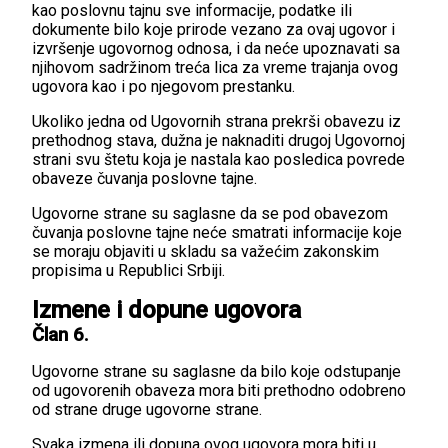
kao poslovnu tajnu sve informacije, podatke ili
dokumente bilo koje prirode vezano za ovaj ugovor i
izvršenje ugovornog odnosa, i da neće upoznavati sa
njihovom sadržinom treća lica za vreme trajanja ovog
ugovora kao i po njegovom prestanku.
Ukoliko jedna od Ugovornih strana prekrši obavezu iz
prethodnog stava, dužna je naknaditi drugoj Ugovornoj
strani svu štetu koja je nastala kao posledica povrede
obaveze čuvanja poslovne tajne.
Ugovorne strane su saglasne da se pod obavezom
čuvanja poslovne tajne neće smatrati informacije koje
se moraju objaviti u skladu sa važećim zakonskim
propisima u Republici Srbiji.
Izmene i dopune ugovora
Član 6.
Ugovorne strane su saglasne da bilo koje odstupanje
od ugovorenih obaveza mora biti prethodno odobreno
od strane druge ugovorne strane.
Svaka izmena ili dopuna ovog ugovora mora biti u