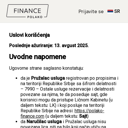
Prijavite se
SR
Uslovi korišćenja
Poslednje ažuriranje: 13. avgust 2025.
Uvodne napomene
Ugovorne strane saglasno konstatuju:
da je
Pružalac usluga
registrovan po propisima i
na teritoriji Republike Srbije sa šifrom delatnosti
– 7990 – Ostale usluge rezervacije i delatnosti
povezane sa njima, te da poseduje sajt, gde
korisnici mogu da pristupe Ličnom Kabinetu (u
daljem tekstu: LK) i koji posluje na teritoriji
Republike Srbije na adresi:
https://polako-
finance.com
(u daljem tekstu:
Sajt
)
da
Naručilac usluga
i Pružalac usluga nisu
povezana lica, niti na bilo koji način utiču na