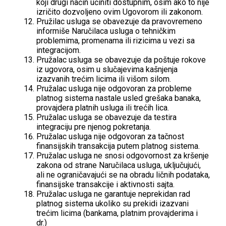
koji drugi način učiniti dostupnim, osim ako to nije
izričito dozvoljeno ovim Ugovorom ili zakonom.
Pružilac usluga se obavezuje da pravovremeno
informiše Naručilaca usluga o tehničkim
problemima, promenama ili rizicima u vezi sa
integracijom.
Pružalac usluga se obavezuje da poštuje rokove
iz ugovora, osim u slučajevima kašnjenja
izazvanih trećim licima ili višom silom.
Pružalac usluga nije odgovoran za probleme
platnog sistema nastale usled grešaka banaka,
provajdera platnih usluga ili trećih lica.
Pružalac usluga se obavezuje da testira
integraciju pre njenog pokretanja.
Pružalac usluga nije odgovoran za tačnost
finansijskih transakcija putem platnog sistema.
Pružalac usluga ne snosi odgovornost za kršenje
zakona od strane Naručilaca usluga, uključujući,
ali ne ograničavajući se na obradu ličnih podataka,
finansijske transakcije i aktivnosti sajta.
Pružalac usluga ne garantuje neprekidan rad
platnog sistema ukoliko su prekidi izazvani
trećim licima (bankama, platnim provajderima i
dr.)