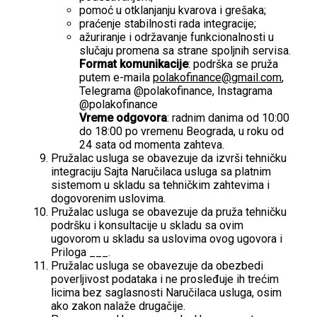
pomoć u otklanjanju kvarova i grešaka;
praćenje stabilnosti rada integracije;
ažuriranje i održavanje funkcionalnosti u
slučaju promena sa strane spoljnih servisa.
Format komunikacije
: podrška se pruža
putem e-maila
polakofinance@gmail.com
,
Telegrama @polakofinance, Instagrama
@polakofinance
Vreme odgovora
: radnim danima od 10:00
do 18:00 po vremenu Beograda, u roku od
24 sata od momenta zahteva.
Pružalac usluga se obavezuje da izvrši tehničku
integraciju Sajta Naručilaca usluga sa platnim
sistemom u skladu sa tehničkim zahtevima i
dogovorenim uslovima.
Pružalac usluga se obavezuje da pruža tehničku
podršku i konsultacije u skladu sa ovim
ugovorom u skladu sa uslovima ovog ugovora i
Priloga ___.
Pružalac usluga se obavezuje da obezbedi
poverljivost podataka i ne prosleđuje ih trećim
licima bez saglasnosti Naručilaca usluga, osim
ako zakon nalaže drugačije.