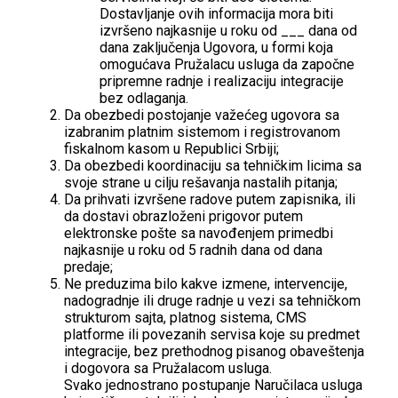
Dostavljanje ovih informacija mora biti
izvršeno najkasnije u roku od ___ dana od
dana zaključenja Ugovora, u formi koja
omogućava Pružalacu usluga da započne
pripremne radnje i realizaciju integracije
bez odlaganja.
Da obezbedi postojanje važećeg ugovora sa
izabranim platnim sistemom i registrovanom
fiskalnom kasom u Republici Srbiji;
Da obezbedi koordinaciju sa tehničkim licima sa
svoje strane u cilju rešavanja nastalih pitanja;
Da prihvati izvršene radove putem zapisnika, ili
da dostavi obrazloženi prigovor putem
elektronske pošte sa navođenjem primedbi
najkasnije u roku od 5 radnih dana od dana
predaje;
Ne preduzima bilo kakve izmene, intervencije,
nadogradnje ili druge radnje u vezi sa tehničkom
strukturom sajta, platnog sistema, CMS
platforme ili povezanih servisa koje su predmet
integracije, bez prethodnog pisanog obaveštenja
i dogovora sa Pružalacom usluga.
Svako jednostrano postupanje Naručilaca usluga