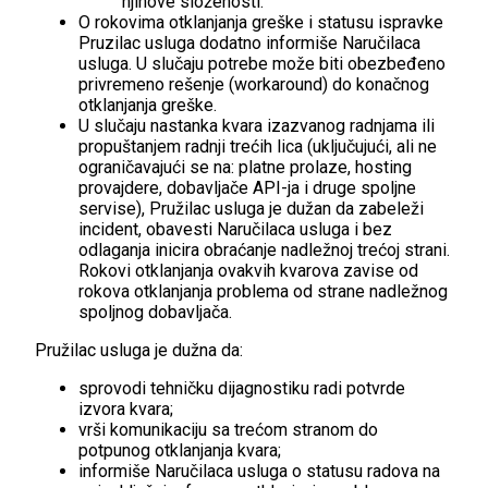
njihove složenosti.
O rokovima otklanjanja greške i statusu ispravke
Pruzilac usluga dodatno informiše Naručilaca
usluga. U slučaju potrebe može biti obezbeđeno
privremeno rešenje (workaround) do konačnog
otklanjanja greške.
U slučaju nastanka kvara izazvanog radnjama ili
propuštanjem radnji trećih lica (uključujući, ali ne
ograničavajući se na: platne prolaze, hosting
provajdere, dobavljače API-ja i druge spoljne
servise), Pružilac usluga je dužan da zabeleži
incident, obavesti Naručilaca usluga i bez
odlaganja inicira obraćanje nadležnoj trećoj strani.
Rokovi otklanjanja ovakvih kvarova zavise od
rokova otklanjanja problema od strane nadležnog
spoljnog dobavljača.
Pružilac usluga je dužna da:
sprovodi tehničku dijagnostiku radi potvrde
izvora kvara;
vrši komunikaciju sa trećom stranom do
potpunog otklanjanja kvara;
informiše Naručilaca usluga o statusu radova na