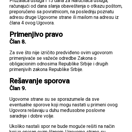
Pružalaca usluga i 15 dana za Naručilaca usluga,
računajući od dana slanja obaveštenja o otkazu poštom,
preporučeno sa povratnicom, na poslednju poznatu
adresu druge Ugovorne strane ili mailom na adresu iz
člana 4 ovog Ugovora.
Primenjivo pravo
Član 8.
Za sve što nije izričito predviđeno ovim ugovorom
primenjivaće se važeće odredbe Zakona o
obligacionim odnosima Republike Srbije i drugih
primenjivih zakona Republike Srbije.
Rešavanje sporova
Član 9.
Ugovorne strane su se sporazumele da sve
eventualne sporove koji mogu nastati u primeni ovog
Ugovora rešavaju u duhu međusobne poslovne
saradnje i dobre volje.
Ukoliko nastali spor ne bude moguće rešiti na način
koji je opisan ovim članom, Ugovorne strane su