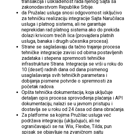
transakcija i usklađenost rada njenog Sajta sa
zakonodavstvom Republike Srbije.
da Pružalac usluga snosi odgovornost isključivo
za tehničku realizaciju integracije Sajta Naručilaca
usluga i platnog sistema, ali ne garantuje
neprekidan rad platnog sistema ako do prekida
dolazi krivicom trećih lica (provajdera platnih
usluga, banaka i drugih učesnika procesa).
Strane se saglašavaju da tačno trajanje procesa
tehničke integracije zavisi od obima postavljenih
zadataka i stepena spremnosti tehničke
infrastrukture Strana. Integracija se vrši u roku do
10 (deset) radnih dana od dana pismenog
usaglašavanja svih tehničkih parametara i
dobijanja pismene potvrde o spremnosti za
početak radova.
Opšta tehnička dokumentacija, koja uključuje
detaljan opis procesa sprovođenja plaćanja i API
dokumentaciju, nalazi se u javnom pristupu i
dostavlja se u roku od 24 časa od dana obraćanja.
Za platforme sa kojima Pružilac usluga već
podržava integraciju (uključujući, ali ne
ograničavajući se na: Wix, Flexbe, Tilda; pun
spisak se objavljuje na zvaničnom sajtu